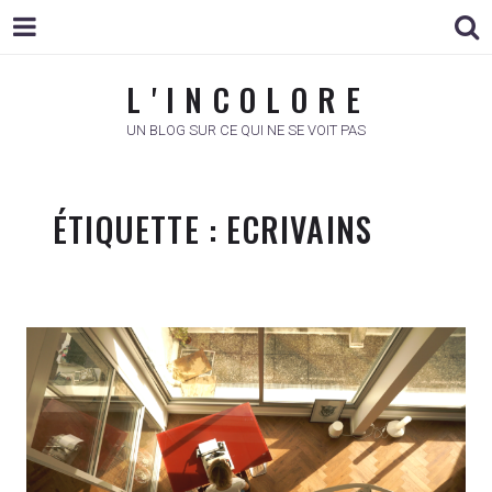
L ' I N C O L O R E
L ' I N C O L O R E
UN BLOG SUR CE QUI NE SE VOIT PAS
ÉTIQUETTE :
ECRIVAINS