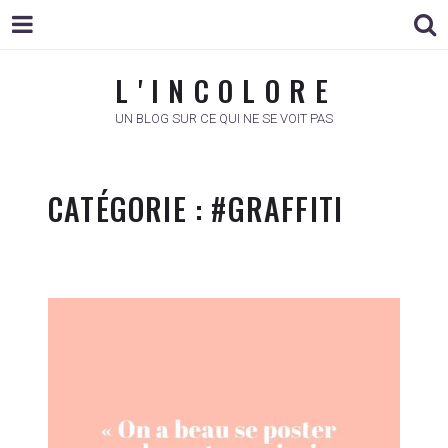
L ' I N C O L O R E
L ' I N C O L O R E
UN BLOG SUR CE QUI NE SE VOIT PAS
CATÉGORIE :
#GRAFFITI