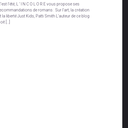
’est l’été, L ‘ I N C O L O R E vous propose ses
ecommandations de romans : Sur l’art, la création
t la liberté Just Kids, Patti Smith L’auteur de ce blog
oit […]