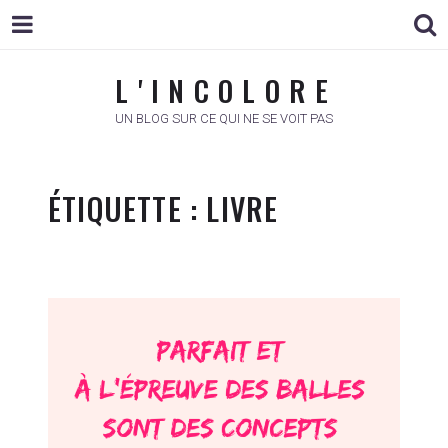
L ' I N C O L O R E
L ' I N C O L O R E
UN BLOG SUR CE QUI NE SE VOIT PAS
ÉTIQUETTE :
LIVRE