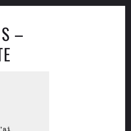
S –
TE