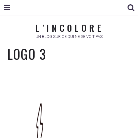
L ' I N C O L O R E
L ' I N C O L O R E
UN BLOG SUR CE QUI NE SE VOIT PAS
LOGO 3