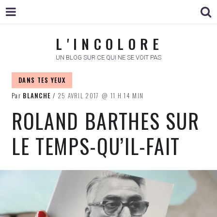
L ' I N C O L O R E
L ' I N C O L O R E
UN BLOG SUR CE QUI NE SE VOIT PAS
DANS TES YEUX
Par
BLANCHE
25 AVRIL 2017
11 H 14 MIN
ROLAND BARTHES SUR
LE TEMPS-QU’IL-FAIT