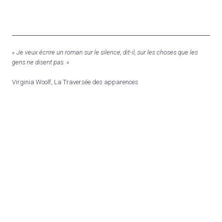
« Je veux écrire un roman sur le silence, dit-il, sur les choses que les
gens ne disent pas. »
Virginia Woolf, La Traversée des apparences
L ' I N C O L O R E 2017-2022 l Tous droits réservés